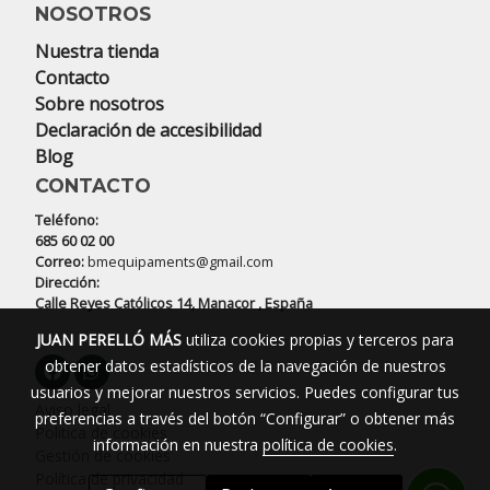
NOSOTROS
Nuestra tienda
Contacto
Sobre nosotros
Declaración de accesibilidad
Blog
CONTACTO
Teléfono:
685 60 02 00
Correo:
bmequipaments@gmail.com
Dirección:
Calle Reyes Católicos 14, Manacor , España
JUAN PERELLÓ MÁS
utiliza cookies propias y terceros para
obtener datos estadísticos de la navegación de nuestros
usuarios y mejorar nuestros servicios. Puedes configurar tus
Aviso legal
preferencias a través del botón “Configurar” o obtener más
Política de cookies
información en nuestra
política de cookies
.
Gestión de cookies
Política de privacidad