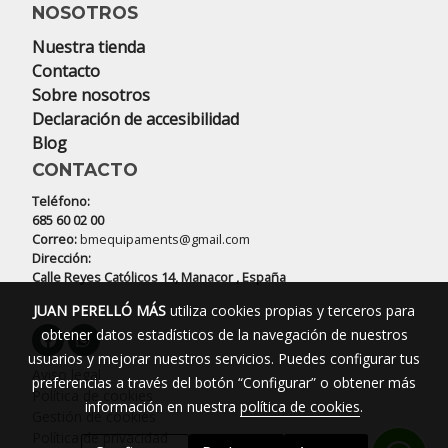
NOSOTROS
Nuestra tienda
Contacto
Sobre nosotros
Declaración de accesibilidad
Blog
CONTACTO
Teléfono:
685 60 02 00
Correo:
bmequipaments@gmail.com
Dirección:
Calle Reyes Católicos 14, Manacor , España
JUAN PERELLÓ MÁS
utiliza cookies propias y terceros para
obtener datos estadísticos de la navegación de nuestros
usuarios y mejorar nuestros servicios. Puedes configurar tus
Aviso legal
preferencias a través del botón “Configurar” o obtener más
Política de cookies
información en nuestra
política de cookies
.
Gestión de cookies
Política de privacidad