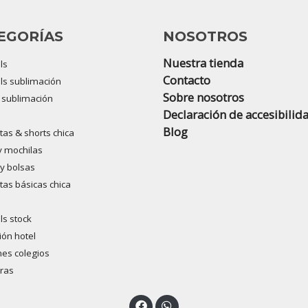
EGORÍAS
NOSOTROS
Nuestra tienda
ls
Contacto
s sublimación
Sobre nosotros
s sublimación
Declaración de accesibilid
Blog
as & shorts chica
y mochilas
y bolsas
as básicas chica
s stock
ón hotel
es colegios
ras