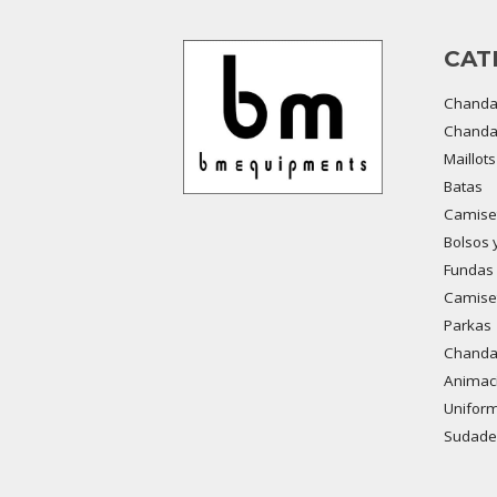
CAT
Chanda
Chandal
Maillot
Batas
Camiset
Bolsos 
Fundas 
Camiset
Parkas
Chandal
Animaci
Uniform
Sudade