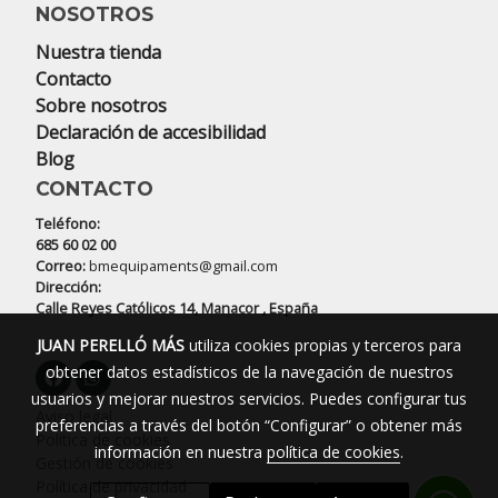
NOSOTROS
Nuestra tienda
Contacto
Sobre nosotros
Declaración de accesibilidad
Blog
CONTACTO
Teléfono:
685 60 02 00
Correo:
bmequipaments@gmail.com
Dirección:
Calle Reyes Católicos 14, Manacor , España
JUAN PERELLÓ MÁS
utiliza cookies propias y terceros para
obtener datos estadísticos de la navegación de nuestros
usuarios y mejorar nuestros servicios. Puedes configurar tus
Aviso legal
preferencias a través del botón “Configurar” o obtener más
Política de cookies
información en nuestra
política de cookies
.
Gestión de cookies
Política de privacidad