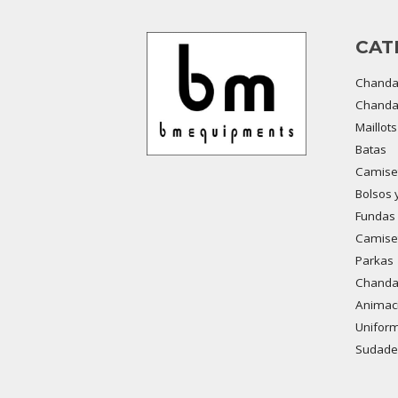
CAT
Chanda
Chandal
Maillot
Batas
Camiset
Bolsos 
Fundas 
Camiset
Parkas
Chandal
Animaci
Uniform
Sudade