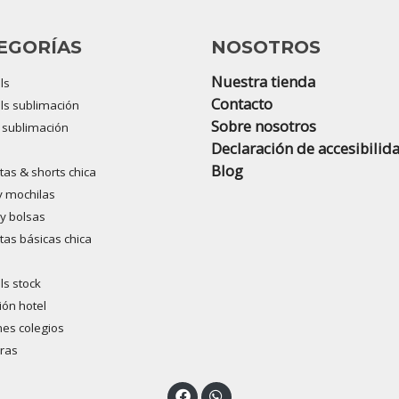
EGORÍAS
NOSOTROS
Nuestra tienda
ls
Contacto
s sublimación
Sobre nosotros
s sublimación
Declaración de accesibilid
Blog
as & shorts chica
y mochilas
y bolsas
as básicas chica
s stock
ón hotel
es colegios
ras