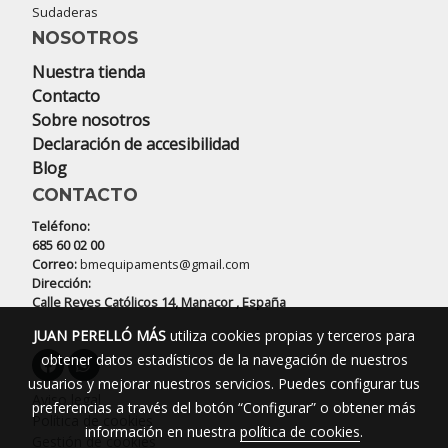
Sudaderas
NOSOTROS
Nuestra tienda
Contacto
Sobre nosotros
Declaración de accesibilidad
Blog
CONTACTO
Teléfono:
685 60 02 00
Correo:
bmequipaments@gmail.com
Dirección:
Calle Reyes Católicos 14, Manacor , España
JUAN PERELLÓ MÁS
utiliza cookies propias y terceros para
obtener datos estadísticos de la navegación de nuestros
usuarios y mejorar nuestros servicios. Puedes configurar tus
Aviso legal
preferencias a través del botón “Configurar” o obtener más
Política de cookies
información en nuestra
política de cookies
.
Gestión de cookies