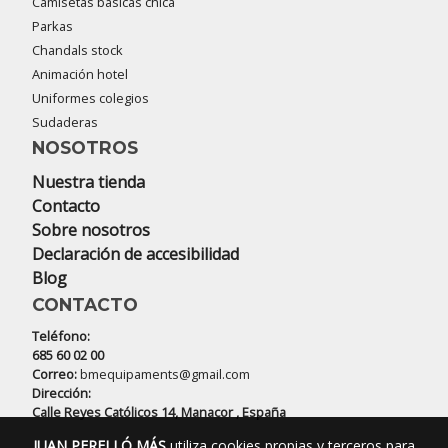
Camisetas básicas chica
Parkas
Chandals stock
Animación hotel
Uniformes colegios
Sudaderas
NOSOTROS
Nuestra tienda
Contacto
Sobre nosotros
Declaración de accesibilidad
Blog
CONTACTO
Teléfono:
685 60 02 00
Correo:
bmequipaments@gmail.com
Dirección:
Calle Reyes Católicos 14, Manacor , España
JUAN PERELLÓ MÁS
utiliza cookies propias y terceros para