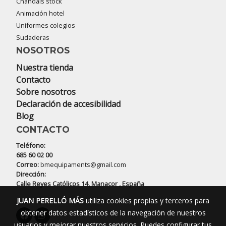
Chandals stock
Animación hotel
Uniformes colegios
Sudaderas
NOSOTROS
Nuestra tienda
Contacto
Sobre nosotros
Declaración de accesibilidad
Blog
CONTACTO
Teléfono:
685 60 02 00
Correo:
bmequipaments@gmail.com
Dirección:
Calle Reyes Católicos 14, Manacor , España
JUAN PERELLÓ MÁS
utiliza cookies propias y terceros para
obtener datos estadísticos de la navegación de nuestros
usuarios y mejorar nuestros servicios. Puedes configurar tus