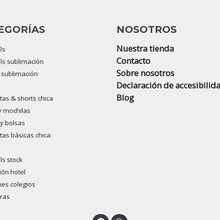
EGORÍAS
NOSOTROS
Nuestra tienda
ls
Contacto
s sublimación
Sobre nosotros
s sublimación
Declaración de accesibilid
Blog
as & shorts chica
y mochilas
y bolsas
as básicas chica
s stock
ón hotel
es colegios
ras