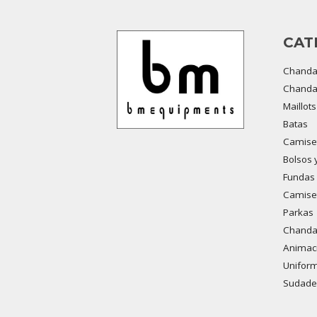
CAT
Chanda
Chandal
Maillot
Batas
Camiset
Bolsos 
Fundas 
Camiset
Parkas
Chandal
Animaci
Uniform
Sudade