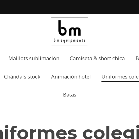
Maillots sublimación
Camiseta & short chica
B
Chándals stock
Animación hotel
Uniformes cole
Batas
iformes coleg